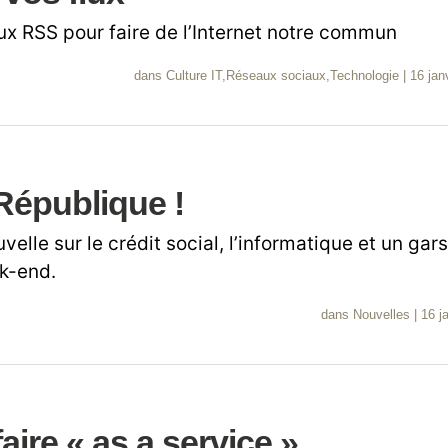
lux RSS pour faire de l’Internet notre commun
dans
Culture IT
,
Réseaux sociaux
,
Technologie
|
16 jan
République !
velle sur le crédit social, l’informatique et un gar
ek-end.
dans
Nouvelles
|
16 j
faire « as a service »