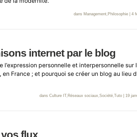
é de la modernité.
dans
Management
,
Philosophie
|
4 f
sons internet par le blog
e l’expression personnelle et interpersonnelle sur
 en France ; et pourquoi se créer un blog au lieu 
dans
Culture IT
,
Réseaux sociaux
,
Société
,
Tuto
|
19 jan
vos flux