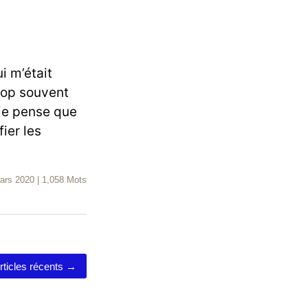
i m’était
rop souvent
 je pense que
fier les
ars 2020
|
1,058 Mots
rticles récents
→