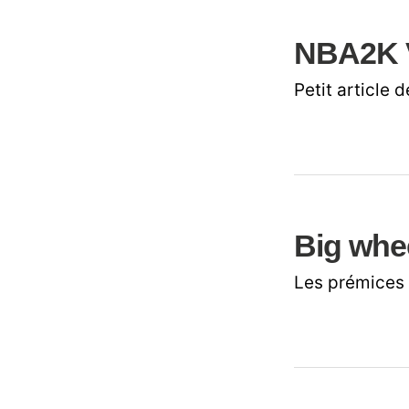
NBA2K V
Petit article
Big whee
Les prémices 