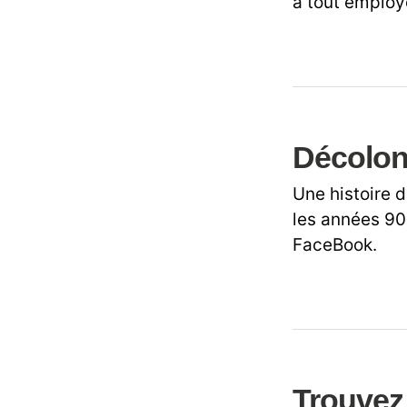
à tout employ
Décoloni
Une histoire d
les années 90,
FaceBook.
Trouvez 