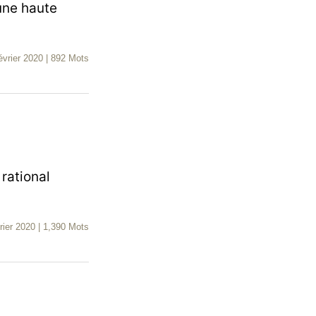
une haute
évrier 2020
|
892 Mots
 rational
rier 2020
|
1,390 Mots