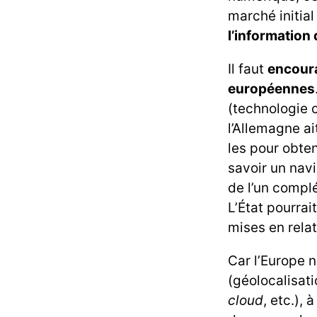
marché initia
l’information 
Il faut
encoura
européennes
(technologie 
l’Allemagne a
les pour obte
savoir un nav
de l’un complé
L’État pourra
mises en rela
Car l’Europe n
(géolocalisat
cloud
, etc.),