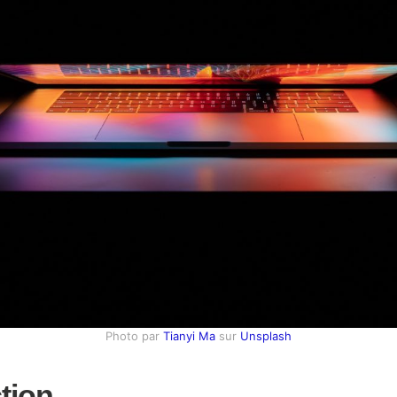
Photo par
Tianyi Ma
sur
Unsplash
tion