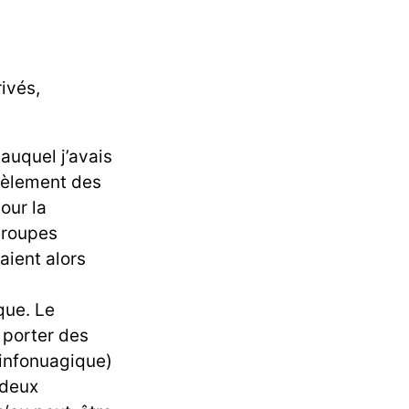
ivés,
auquel j’avais
tèlement des
our la
 groupes
aient alors
que. Le
 porter des
(infonuagique)
 deux