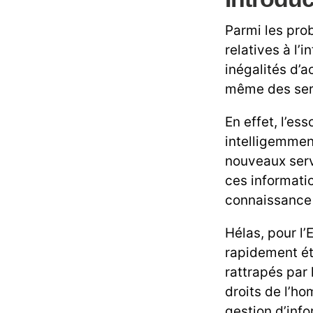
Parmi les prob
relatives à l’
inégalités d’a
même des serv
En effet, l’es
intelligemmen
nouveaux serv
ces informatio
connaissance 
Hélas, pour l
rapidement ét
rattrapés par 
droits de l’h
gestion d’info