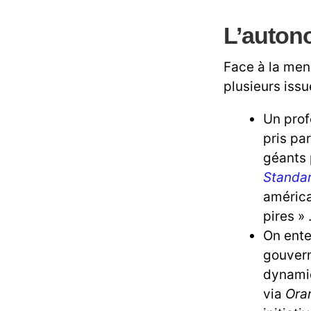
L’autono
Face à la men
plusieurs iss
Un prof
pris par
géants 
Standar
américa
pires » 
On ente
gouvern
dynamiq
via
Ora