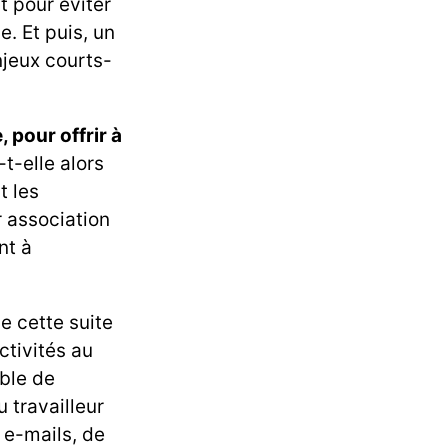
t pour éviter
e. Et puis, un
enjeux courts-
 pour offrir à
-t-elle alors
t les
r association
nt à
e cette suite
ctivités au
ble de
 travailleur
 e-mails, de