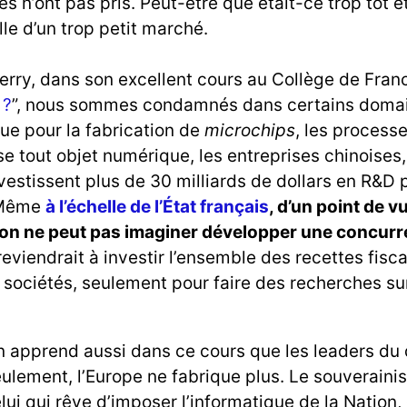
ves n’ont pas pris. Peut-être que était-ce trop tôt 
lle d’un trop petit marché.
erry, dans son excellent cours au Collège de Franc
 ?
”, nous sommes condamnés dans certains domain
ue pour la fabrication de
microchips
, les process
e tout objet numérique, les entreprises chinoises,
vestissent plus de 30 milliards de dollars en R&D 
 Même
à l’échelle de l’État français
, d’un point de v
on ne peut pas imaginer développer une concurr
reviendrait à investir l’ensemble des recettes fisc
s sociétés, seulement pour faire des recherches su
 apprend aussi dans ce cours que les leaders du 
ulement, l’Europe ne fabrique plus. Le souverain
ui qui rêve d’imposer l’informatique de la Nation