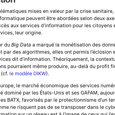
lématiques mises en valeur par la crise sanitaire,
informatique peuvent être abordées selon deux axes
ccès aux services d’information pour les citoyens e
ices, leur origine.
sor du
Big Data
a marqué la monétisation des donné
t par des algorithmes, elles ont permis l’éclosion
ices dit d’information. Théoriquement, la contextu
ns pourraient même produire, au-delà du profit fin
(cf.
le modèle DIKW
).
’Europe, le marché économique des services numé
é dominé par les États-Unis et ses GAFAM, aujour
les BATX, favorisés par le protectionnisme d’un terr
omme ne risquent pas de se transposer dans le cyb
rmation sur un réseau est à l’image de ceux qui l’ex