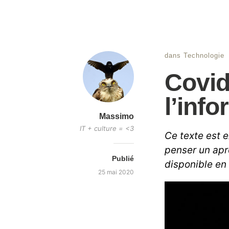
dans
Technologie
Covid
l’info
Massimo
IT + culture = <3
Ce texte est e
penser un apr
Publié
disponible en f
25 mai 2020