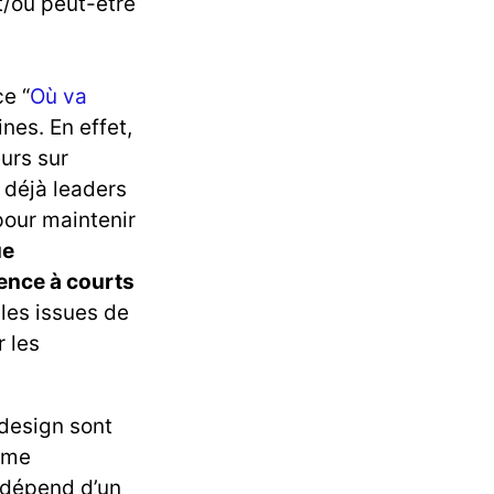
et/ou peut-être
e “
Où va
es. En effet,
eurs sur
 déjà leaders
pour maintenir
ue
ence à courts
ales issues de
r les
design sont
isme
, dépend d’un