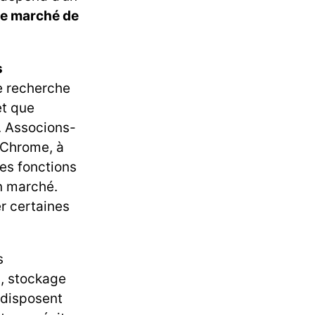
le marché de
s
e recherche
et que
. Associons-
 Chrome, à
es fonctions
on marché.
r certaines
s
g
, stockage
i disposent