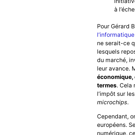
initiati
à l’éche
Pour Gérard B
l’informatique
ne serait-ce q
lesquels repos
du marché, in
leur avance.
économique, 
termes
. Cela 
l’impôt sur le
microchips
.
Cependant, on
européens. Se
numérique, cel