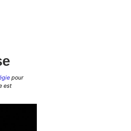
se
tégie
pour
e est