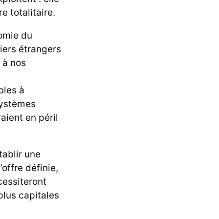
 totalitaire.
nomie du
iers étrangers
 à nos
bles à
 systèmes
aient en péril
ablir une
offre définie,
cessiteront
plus capitales