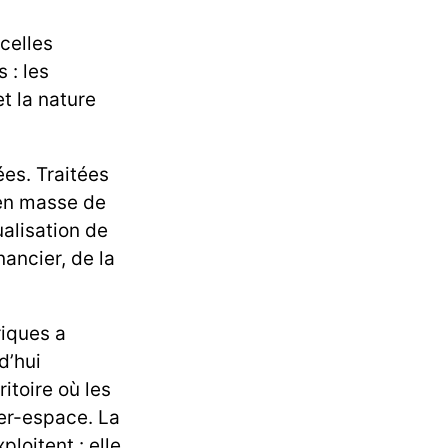
 celles
 : les
t la nature
es. Traitées
 en masse de
alisation de
ancier, de la
riques a
d’hui
itoire où les
er-espace. La
ploitent : elle