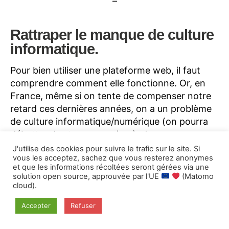
–
Rattraper le
manque de culture
informatique.
Pour bien utiliser une plateforme web, il faut
comprendre comment elle fonctionne. Or, en
France, même si on tente de compenser notre
retard ces dernières années, on a un problème
de culture informatique/numérique (on pourra
débattre des termes, un jour), donc un
problème de compréhension, par tous et
J'utilise des cookies pour suivre le trafic sur le site. Si
vous les acceptez, sachez que vous resterez anonymes
toutes, de ces environnements numériques.
et que les informations récoltées seront gérées via une
solution open source, approuvée par l'UE
(Matomo
Il faut savoir que
le CAPES
,
le diplôme qui
cloud).
certifie les enseignants de collège-lycée
Accepter
Refuser
(donc pour les élèves de plus de 10 ans), dédié
aux
« numérique et sciences informatiques »