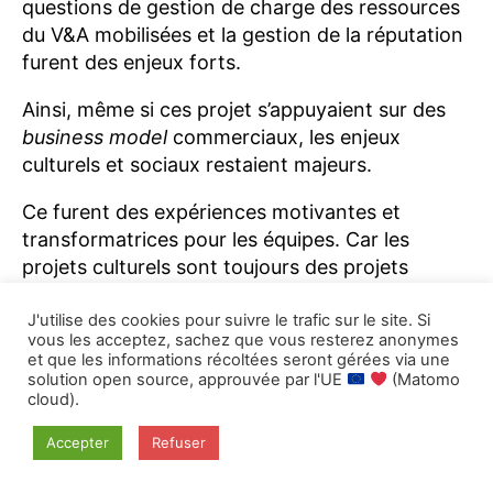
questions de gestion de charge des ressources
du V&A mobilisées et la gestion de la réputation
furent des enjeux forts.
Ainsi, même si ces projet s’appuyaient sur des
business model
commerciaux, les enjeux
culturels et sociaux restaient majeurs.
Ce furent des expériences motivantes et
transformatrices pour les équipes. Car les
projets culturels sont toujours des projets
d’échange. Ils apportent une ouverture, un
horizon et la découverte de nouveaux
J'utilise des cookies pour suivre le trafic sur le site. Si
vous les acceptez, sachez que vous resterez anonymes
environnements ou de nouvelles pratiques.
et que les informations récoltées seront gérées via une
solution open source, approuvée par l'UE
(Matomo
Il faut évaluer de façon très honnête la place et
cloud).
le rôle du modèle commercial par rapport à la
Accepter
Refuser
production de valeur ajoutée culturelle.
L’économie doit être un moyen et un outil pour