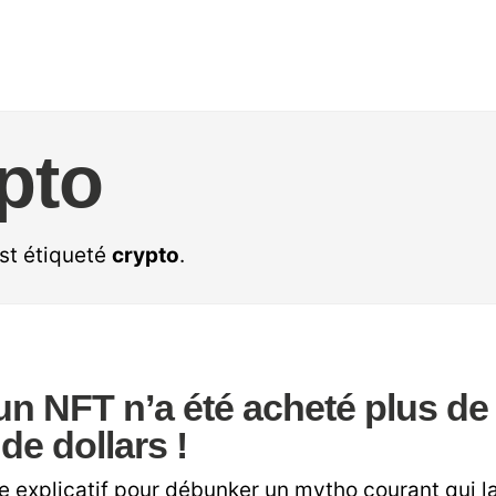
pto
est étiqueté
crypto
.
n NFT n’a été acheté plus de
 de dollars !
le explicatif pour débunker un mytho courant qui la